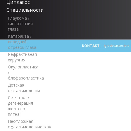
Циплакос
Специальности
Глаукома /
гипертензия
глаза
Катаракта /
передний
КОНТАКТ
iglesiesassociats
отрезок глаза
Рефрактивная
хирургия
Окулопластика
/
блефаропластика
Детская
офтальмология
Сетчатка /
дегенерация
желтого
пятна
Неотложная
офтальмологическая