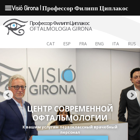
Visió Girona | Профессор Филипп Циплакос
Профессор Филипп Циплакос
OFTALMOLOGIA GIRONA
CAT
ESP
FRA
ENG
ITA
RUS
ЦЕНТР СОВРЕМЕННОЙ
ОФТАЛЬМОЛОГИИ
К вашим услугам первоклассный врачебный
персонал