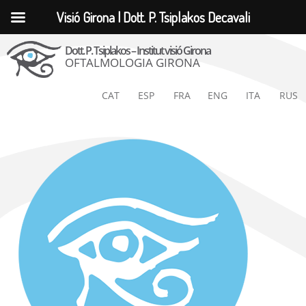
Visió Girona | Dott. P. Tsiplakos Decavali
Dott. P. Tsiplakos – Institut visió Girona
OFTALMOLOGIA GIRONA
CAT
ESP
FRA
ENG
ITA
RUS